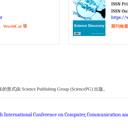
ISSN Pr
ISSN On
st
https://
orldCat 等
期刊检索：
ce Publishing Group (SciencePG) 出版。
5th International Conference on Computer, Communication an