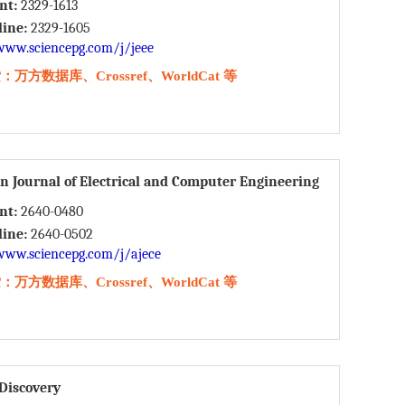
int:
2329-1613
line:
2329-1605
www.sciencepg.com/j/jeee
万方数据库、Crossref、WorldCat 等
n Journal of Electrical and Computer Engineering
int:
2640-0480
line:
2640-0502
www.sciencepg.com/j/ajece
万方数据库、Crossref、WorldCat 等
 Discovery