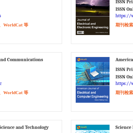
ISSN Pr
ISSN On
s
https://
orldCat 等
期刊检索：
 and Communications
America
ISSN Pr
ISSN On
c
https://
orldCat 等
期刊检索：
Science and Technology
Science