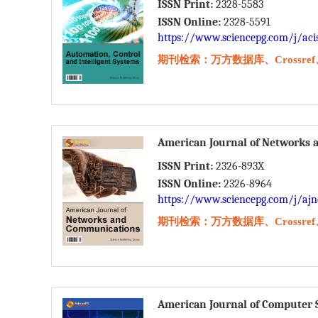
ISSN Print:
2328-5583
ISSN Online:
2328-5591
https://www.sciencepg.com/j/aci
期刊检索：万方数据库、Crossref、W
American Journal of Networks
ISSN Print:
2326-893X
ISSN Online:
2326-8964
https://www.sciencepg.com/j/ajn
期刊检索：万方数据库、Crossref、W
American Journal of Computer 