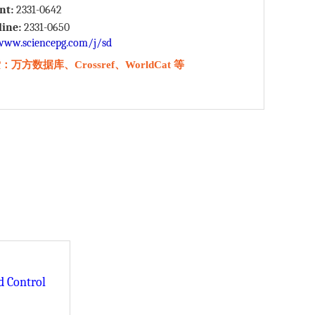
int:
2331-0642
line:
2331-0650
www.sciencepg.com/j/sd
万方数据库、Crossref、WorldCat 等
d Control